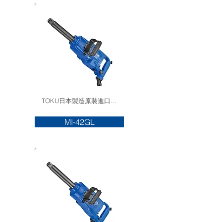
TOKU日本製造原裝進口...
MI-42GL