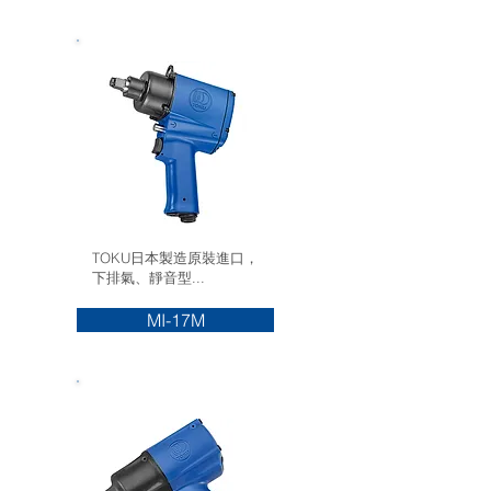
TOKU日本製造原裝進口，
下排氣、靜音型...
MI-17M