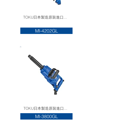
TOKU日本製造原裝進口...
MI-4202GL
TOKU日本製造原裝進口...
MI-3800GL