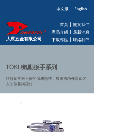
首頁
關於我們
產品介紹
最新消息
大眾五金有限公司
下載專區
聯絡我們
TOKU氣動扳手系列
維持多年來不變的服務熱枕，獲得國內外眾多客
人的信賴與託付