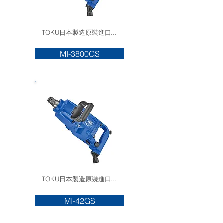
TOKU日本製造原裝進口...
MI-3800GS
TOKU日本製造原裝進口...
MI-42GS