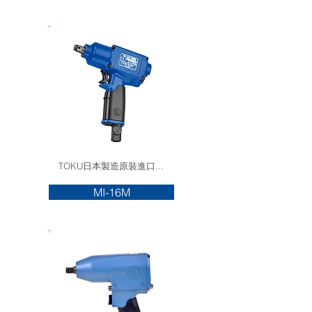
TOKU日本製造原裝進口...
MI-16M