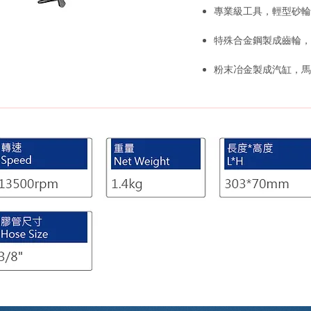
專業級工具，輕型砂輪
特殊合金鋼製成齒輪，
粉末冶金製成汽缸，馬