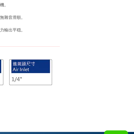
機。
無雜音滑順。
力輸出平穏。