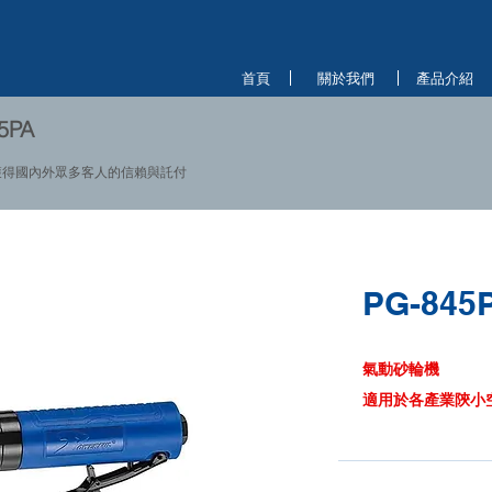
首頁
關於我們
產品介紹
5PA
獲得國內外眾多客人的信賴與託付
PG-845
氣動砂輪機
適用於各產業陝小