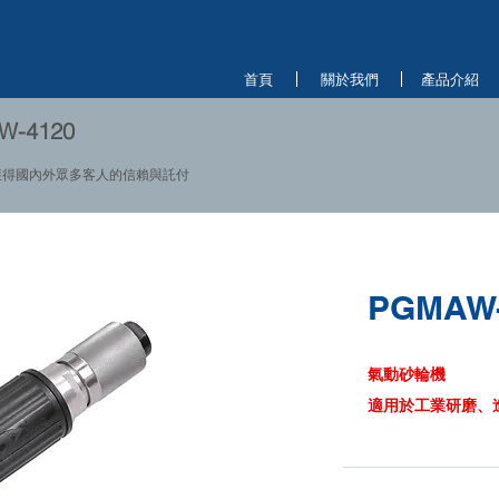
首頁
關於我們
產品介紹
-4120
獲得國內外眾多客人的信賴與託付
PGMAW-
氣動砂輪機
適用於工業研磨、