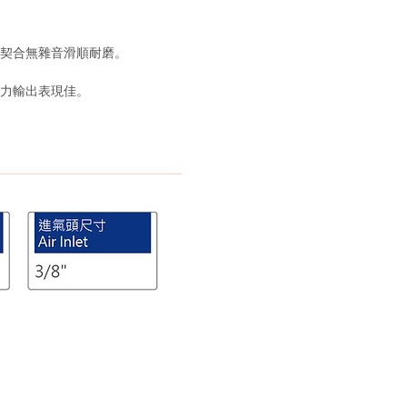
契合無雜音滑順耐磨。
力輸出表現佳。