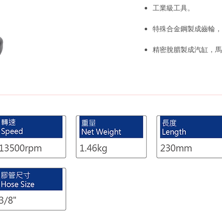
工業級工具。
特殊合金鋼製成齒輪，
精密脫腊製成汽缸，馬