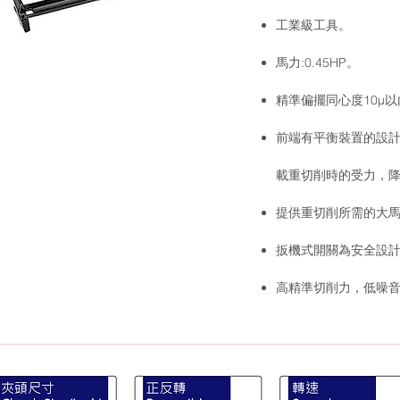
工業級工具。
馬力:0.45HP。
精準偏擺同心度10μ以
前端有平衡裝置的設計
載重切削時的受力，
提供重切削所需的大
扳機式開關為安全設
高精準切削力，低噪