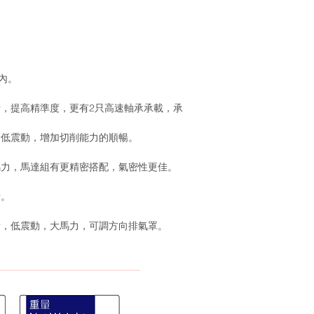
內。
，提高精準度，更有2只高速軸承承載，承
降低震動，增加切削能力的順暢。
馬力，馬達組有更精密搭配，氣密性更佳。
計。
音，低震動，大馬力，可調方向排氣罩。