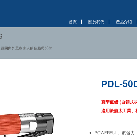
首頁
關於我們
產品介紹
S
獲得國內外眾多客人的信賴與託付
PDL-50
直型氣鑽 (自鎖式夾
適用於航太工業、
POWERFUL、豹發