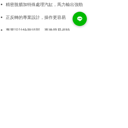
精密脫腊加特殊處理汽缸，馬力輸出強勁
正反轉的專業設計，操作更容易
專業設計快脫頭部，更換簡易省時
大眾五金有限公司
地址：台中市太平區德興街136巷1號
電話：04-22711518(代表號) /
04-22711628
傳真：04-22716755
電子信箱：
power.toku@msa.hinet.net