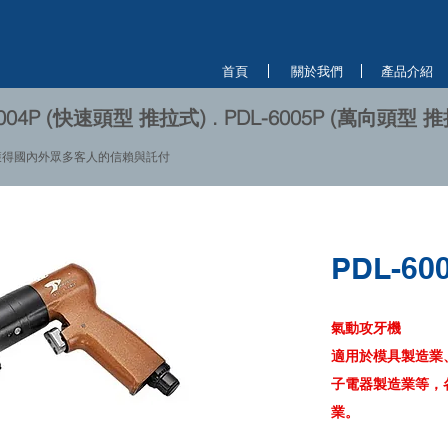
首頁
關於我們
產品介紹
04P (快速頭型 推拉式) . PDL-6005P (萬向頭型 
獲得國內外眾多客人的信賴與託付
PDL-60
氣動攻牙機
適用於模具製造業
子電器製造業等，
業。