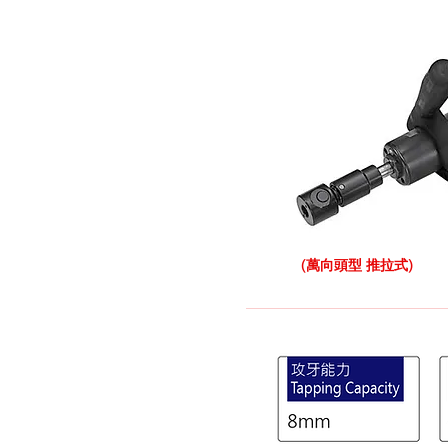
(萬向頭型 推拉式)