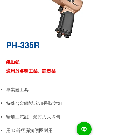
PH-335R
氣動鎚
適用於各種工業、建築業
專業級工具
特殊合金鋼製成"加長型"汽缸
精加工汽缸，鎚打力大均勻
用4.5線徑彈簧護圈耐用