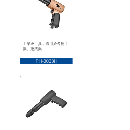
工業級工具，適用於各種工
業、建築業...
PH-3033H